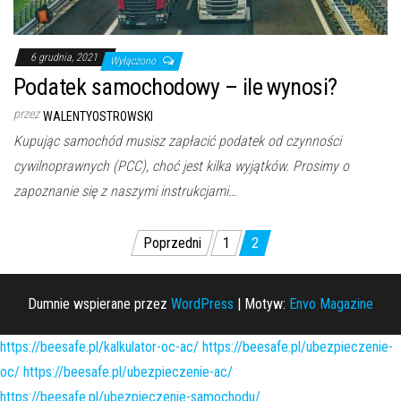
6 grudnia, 2021
Wyłączono
Podatek samochodowy – ile wynosi?
przez
WALENTYOSTROWSKI
Kupując samochód musisz zapłacić podatek od czynności
cywilnoprawnych (PCC), choć jest kilka wyjątków. Prosimy o
zapoznanie się z naszymi instrukcjami…
Nawigacja
Poprzedni
1
2
po
wpisach
Dumnie wspierane przez
WordPress
|
Motyw:
Envo Magazine
https://beesafe.pl/kalkulator-oc-ac/
https://beesafe.pl/ubezpieczenie-
oc/
https://beesafe.pl/ubezpieczenie-ac/
https://beesafe.pl/ubezpieczenie-samochodu/