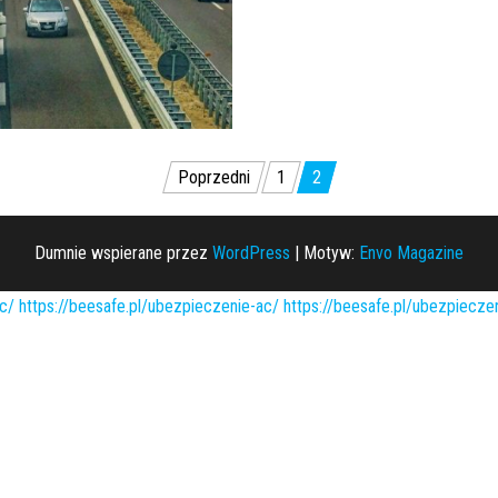
Poprzedni
1
2
Dumnie wspierane przez
WordPress
|
Motyw:
Envo Magazine
c/
https://beesafe.pl/ubezpieczenie-ac/
https://beesafe.pl/ubezpiecz