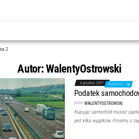
na 2
Autor:
WalentyOstrowski
6 grudnia, 2021
Wyłączono
Podatek samochodowy
przez
WALENTYOSTROWSKI
Kupując samochód musisz zapłac
jest kilka wyjątków. Prosimy o z