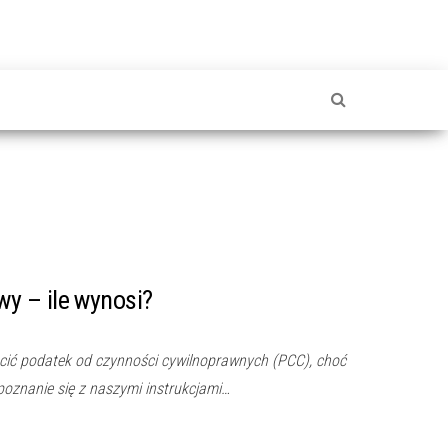
 – ile wynosi?
ić podatek od czynności cywilnoprawnych (PCC), choć
apoznanie się z naszymi instrukcjami…