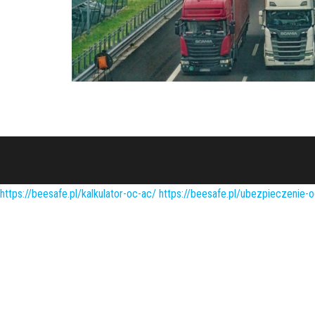
Nawigacja
po
wpisach
https://beesafe.pl/kalkulator-oc-ac/
https://beesafe.pl/ubezpieczenie-o